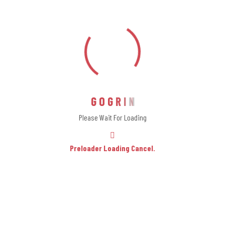
Support
G
O
G
R
I
N
Please Wait For Loading
Archives
Preloader Loading Cancel.
outubro 2024
agosto 2022